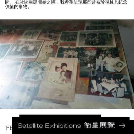
間
。
在社區重建開始之際
，
我希望呈現那些曾被珍視且具紀念
價值的事物
。
FB
IG
youtube