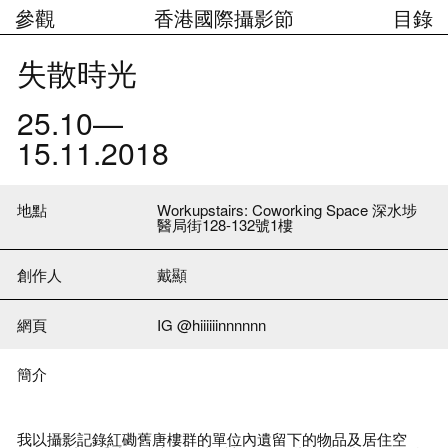
參觀
香港國際攝影節
目錄
失散時光
25.10—
15.11.2018
地點
Workupstairs: Coworking Space
深水埗
醫局街
128-132
號
1
樓
創作人
戴顯
網頁
IG @hiiiiiinnnnnn
簡介
我以攝影記錄紅磡舊唐樓群的單位內遺留下的物品及居住空