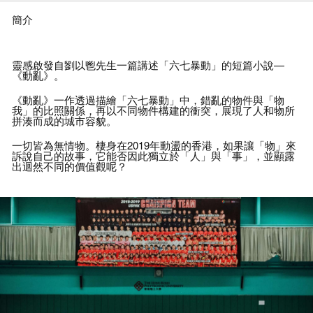
組織成立
，
至今以追訪本地及海外各重要
店內不超過20人
社會事件為
。
願景是以紀實影像輔以文字
簡介
報導
，
為時代記錄真相
。
靈感啟發自劉以鬯先生一篇講述
「
六七暴動
」
的短篇小說
—
《
動亂
》。
《
動亂
》
一作透過描繪
「
六七暴動
」
中
，
錯亂的物件與
「
物
我
」
的比照關係
，
再以不同物件構建的衝突
，
展現了人和物所
拼湊而成的城市容貌
。
一切皆為無情物
。
棲身在
2019
年動盪的香港
，
如果讓
「
物
」
來
訴說自己的故事
，
它能否因此獨立於
「
人
」
與
「
事
」，
並顯露
出迴然不同的價值觀呢
？