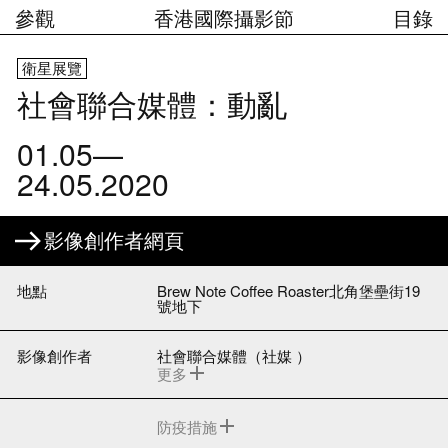
參觀
香港國際攝影節
目錄
衛星展覽
社會聯合媒體
：
動亂
01.05—
24.05.2020
影像創作者網頁
地點
Brew Note Coffee Roaster
北角堡壘街
19
號地下
影像創作者
社會聯合媒體
（
社媒
）
更多
社會聯合媒體
，
簡稱
「
社媒
」，
成立於
2013，
是一所本地非牟利媒體
，
以新聞攝
影為主要內容
。
初起於反國教運動
，
由一
防疫措施
群志同道合的本地紀實攝影師及文字編輯
必須戴口罩方可進入