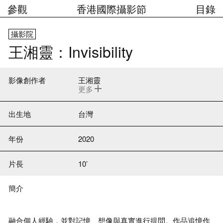
參觀
香港國際攝影節
目錄
攝影院
王湘靈
：Invisibility
影像創作者
王湘靈
更多
1984
年出生台北
，「2015
年臺北美術獎
」
首獎
。
作品大多與生命經驗有關
，
透過自
身與外界的連結
，
思考個體與世界的關
出生地
台灣
係
。
近期則從再現潛在記憶
，
探討時間與
空間的不確定性
，
並試圖從記憶中的影像
出發
，
探索觀看的各種可能
。
紐約市立大
年份
2020
學音樂演奏碩士學位
，
於紐約國際攝影中
心研習攝影
。
片長
10’
簡介
融合個人經驗
，
並對記憶
、
想像與真實進行提問
。
作品追憶作