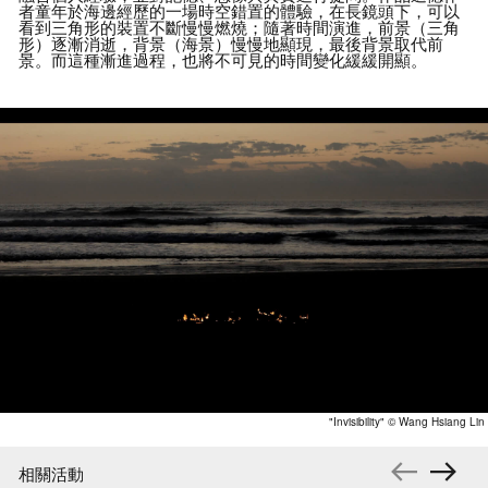
者童年於海邊經歷的一場時空錯置的體驗
，
在長鏡頭下
，
可以
看到三角形的裝置不斷慢慢燃燒
；
隨著時間演進
，
前景
（
三角
形
）
逐漸消逝
，
背景
（
海景
）
慢慢地顯現
，
最後背景取代前
景
。
而這種漸進過程
，
也將不可見的時間變化緩緩開顯
。
"Invisibility" © Wang Hsiang Lin
相關活動